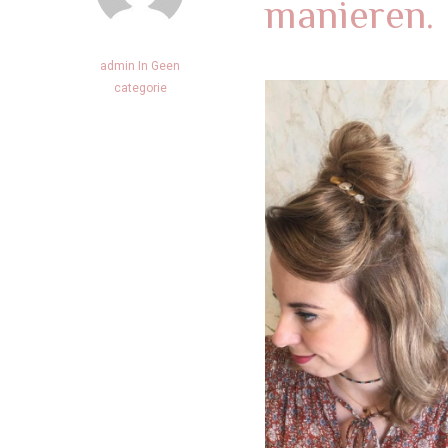
manieren.
admin
In
Geen
categorie