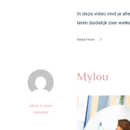
In deze video vind je all
laten duidelijk zien wel
Read More
Mylou
admin
In
Geen
categorie