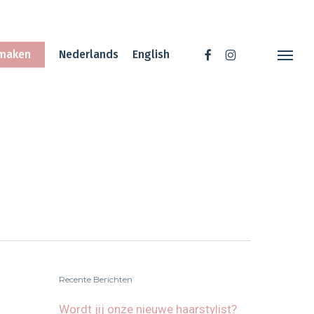
Menu
facebook
instagram
 maken
Nederlands
English
Menu
Recente Berichten
Wordt jij onze nieuwe haarstylist?