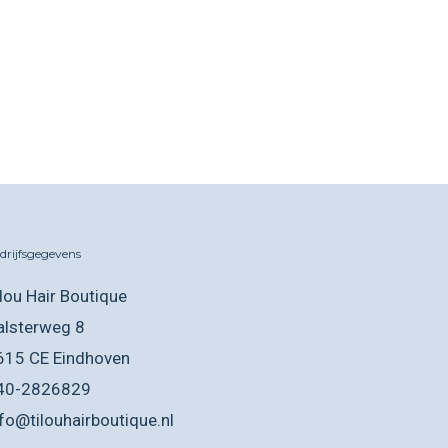
drijfsgegevens
ilou Hair Boutique
alsterweg 8
615 CE Eindhoven
40-2826829
nfo@tilouhairboutique.nl