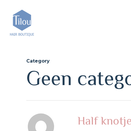
Skip
to
main
content
Category
Geen catego
Half knotj