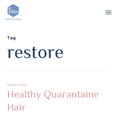
Skip
Menu
Men
to
main
content
Tag
restore
admin
In
Blog
Healthy Quarantaine
Hair